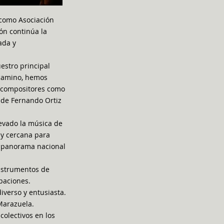
 como Asociación
ón continúa la
ada y
estro principal
 camino, hemos
or compositores como
s de Fernando Ortiz
levado la música de
e y cercana para
l panorama nacional
Instrumentos de
paciones.
verso y entusiasta.
Marazuela.
colectivos en los