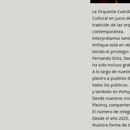
La Orquesta Cuerda
Cultural en junio d
tradición de las o
contemporánea.
Interpretamos tant
enfoque está en ob
tenido el privilegi
Fernando Ortiz, Dan
ha sido incluso gra
A lo largo de nuest
plectro a pueblos d
todos los públicos
y también en Portu
Desde nuestros ini
Plectro), compartie
El número de integ
Desde el año 2025, 
Nuestra forma de tr