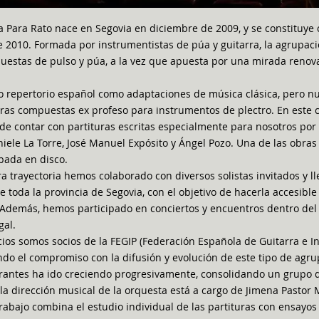
 Para Rato nace en Segovia en diciembre de 2009, y se constituye
e 2010. Formada por instrumentistas de púa y guitarra, la agrupaci
rquestas de pulso y púa, a la vez que apuesta por una mirada renov
o repertorio español como adaptaciones de música clásica, pero nu
ras compuestas ex profeso para instrumentos de plectro. En este
o de contar con partituras escritas especialmente para nosotros p
iele La Torre, José Manuel Expósito y Ángel Pozo. Una de las obra
bada en disco.
ra trayectoria hemos colaborado con diversos solistas invitados y l
e toda la provincia de Segovia, con el objetivo de hacerla accesibl
. Además, hemos participado en conciertos y encuentros dentro de
gal.
cios somos socios de la FEGIP (Federación Española de Guitarra e 
ndo el compromiso con la difusión y evolución de este tipo de agru
rantes ha ido creciendo progresivamente, consolidando un grupo di
la dirección musical de la orquesta está a cargo de Jimena Pastor 
abajo combina el estudio individual de las partituras con ensayos 