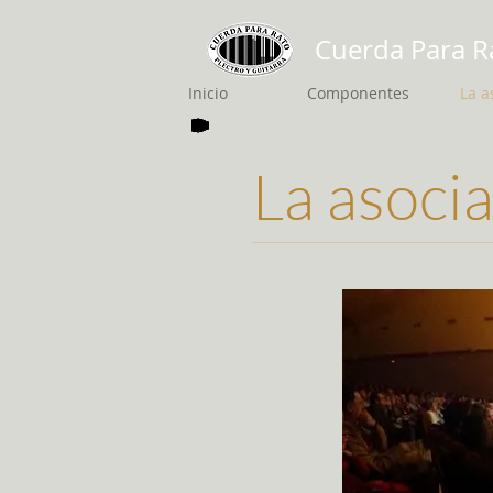
Cuerda Para R
Inicio
Componentes
La a
La asoci