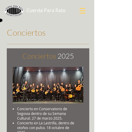
Cuerda Para Rato
Conciertos
Conciertos
2025
Concierto en Conservatorio de
Segovia dentro de su Semana
Cultural. 27 de marzo 2025.
Concierto en La Lastrilla, dentro de
otoños con pulso. 18 octubre de